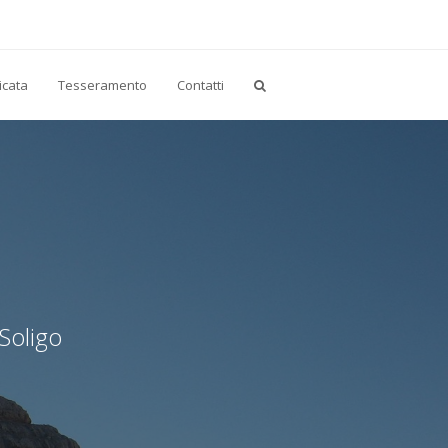
icata
Tesseramento
Contatti
 Soligo