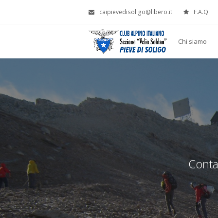
caipievedisoligo@libero.it
F.A.Q.
Chi siamo
Contat