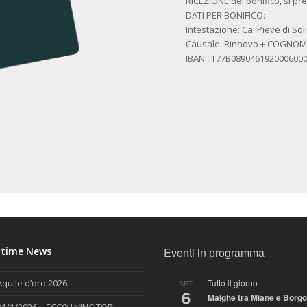
RICEZIONE del bonifico, si preg
DATI PER BONIFICO:
Intestazione: Cai Pieve di Sol
Causale: Rinnovo + COGNO
IBAN: IT77B089046192000600
ltime News
Eventi in programma
Tutto il giorno
Aquile d’oro 2026
SET
6
Malghe tra Miane e Borgo