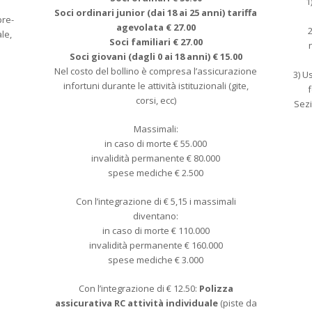
1
Soci ordinari junior (dai 18 ai 25 anni) tariffa
pre-
agevolata € 27.00
2
ale,
Soci familiari € 27.00
Soci giovani (dagli 0 ai 18 anni) € 15.00
Nel costo del bollino è compresa l’assicurazione
3) U
infortuni durante le attività istituzionali (gite,
corsi, ecc)
Sezi
Massimali:
in caso di morte € 55.000
invalidità permanente € 80.000
spese mediche € 2.500
Con l’integrazione di € 5,15 i massimali
diventano:
in caso di morte € 110.000
invalidità permanente € 160.000
spese mediche € 3.000
Con l’integrazione di € 12.50:
Polizza
assicurativa RC attività individuale
(piste da