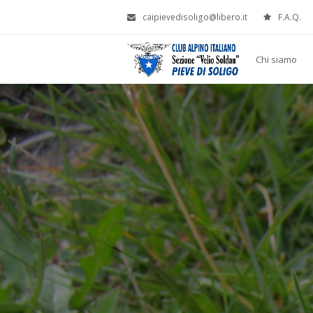
caipievedisoligo@libero.it
F.A.Q.
Chi siamo