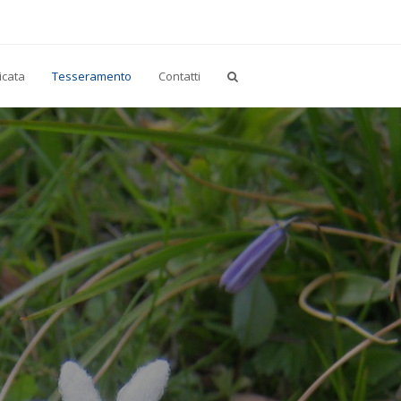
icata
Tesseramento
Contatti