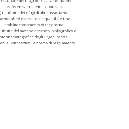
) Usufruire dei rifugi del C.A.I. a condizioni
preferenziali rispetto ai non soci.
) Usufruire dei rifugi di altre associazioni
nazionali ed estere con le quali il C.A.I. ha
stabilito trattamento di reciprocità.
sufruire del materiale tecnico, bibliografico e
fotocinematografico degli Organi centrali,
oni e Sottosezioni, a norma di regolamento.