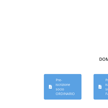
DOM
Pre-
P
iscrizione
i
socio
s
ORDINARIO
F