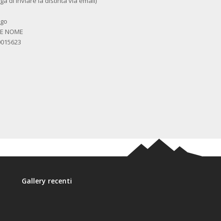
a di inviare la distinta via email)
igo
ME NOME
0015623
Gallery recenti