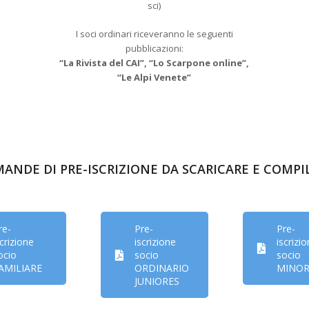
sci)
I soci ordinari riceveranno le seguenti
pubblicazioni:
“La Rivista del CAI”, “Lo Scarpone online”,
“Le Alpi Venete”
ANDE DI PRE-ISCRIZIONE DA SCARICARE E COMPI
re-
Pre-
Pre-
scrizione
iscrizione
iscrizi
ocio
socio
socio
AMILIARE
ORDINARIO
MINOR
JUNIORES