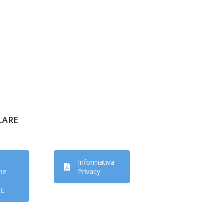
LARE
Informativa
one
Privacy
E