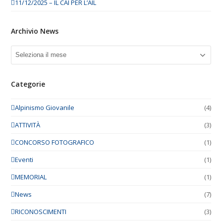
11/12/2025 – IL CAI PER L’AIL
Archivio News
Archivio
News
Categorie
Alpinismo Giovanile
(4)
ATTIVITÀ
(3)
CONCORSO FOTOGRAFICO
(1)
Eventi
(1)
MEMORIAL
(1)
News
(7)
RICONOSCIMENTI
(3)